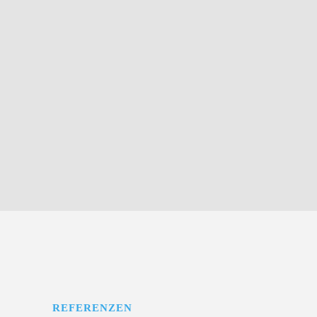
Schritt 5: Commit
(Verpflichten)
REFERENZEN